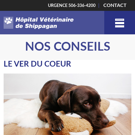
CONTACT
URGENCE
506-336-4200
|
L’ÉQUIPE
NOS CONSEILS
NOS SERVICES
LE VER DU COEUR
BOUTIQUE
L’HÔPITAL
NOS CONSEILS