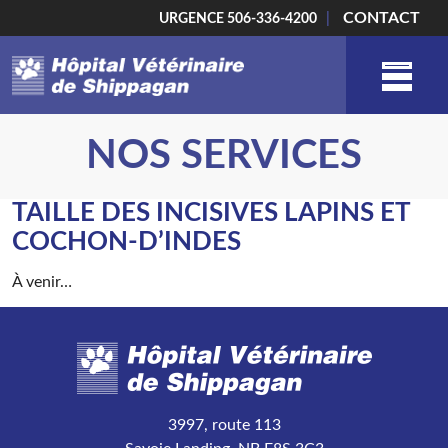
CONTACT
URGENCE
506-336-4200
|
L’ÉQUIPE
NOS SERVICES
NOS SERVICES
TAILLE DES INCISIVES LAPINS ET
COCHON-D’INDES
BOUTIQUE
À venir…
L’HÔPITAL
NOS CONSEILS
3997, route 113