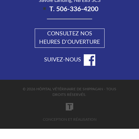
Savoie Landing
,
NB
E8S 3C3
CAS INTÉRESSANTS
T.
506-336-4200
IMPLICATION
CONSULTEZ NOS
HEURES D'OUVERTURE
SUIVEZ-NOUS
© 2026 HÔPITAL VÉTÉRINAIRE DE SHIPPAGAN - TOUS
DROITS RÉSERVÉS.
CONCEPTION
ET RÉALISATION